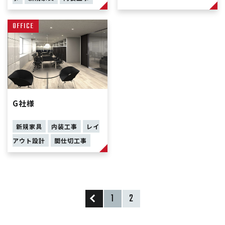
OFFICE
G社様
新規家具
内装工事
レイ
アウト設計
間仕切工事
1
2